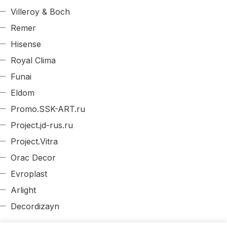
Villeroy & Boch
Remer
Hisense
Royal Clima
Funai
Eldom
Promo.SSK-ART.ru
Project.jd-rus.ru
Project.Vitra
Orac Decor
Evroplast
Arlight
Decordizayn