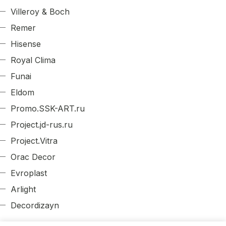
Villeroy & Boch
Remer
Hisense
Royal Clima
Funai
Eldom
Promo.SSK-ART.ru
Project.jd-rus.ru
Project.Vitra
Orac Decor
Evroplast
Arlight
Decordizayn