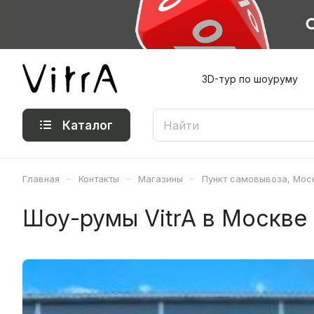
3D-тур по шоуруму
Каталог
–
–
–
Главная
Контакты
Магазины
Пункт самовывоза, Моск
Шоу-румы VitrA в Москве