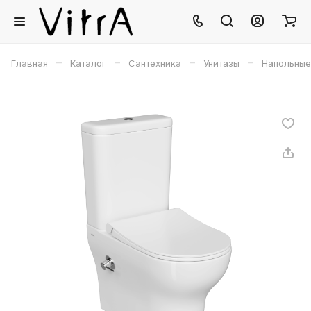
–
–
–
–
Главная
Каталог
Сантехника
Унитазы
Напольные