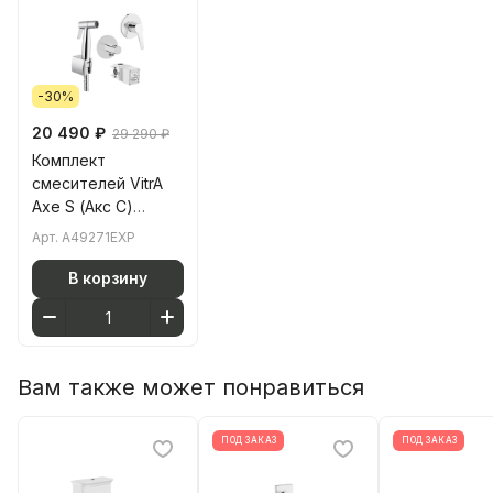
-30%
20 490 ₽
29 290 ₽
Комплект
смесителей VitrA
Axe S (Акс С)
A49271EXP хром
Арт.
A49271EXP
латунь
В корзину
Вам также может понравиться
ПОД ЗАКАЗ
ПОД ЗАКАЗ