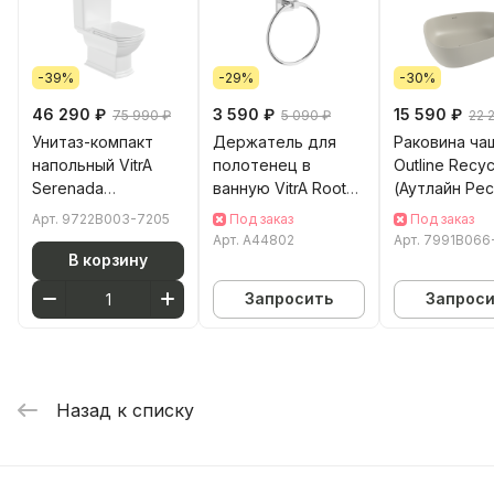
-39%
-29%
-30%
46 290 ₽
3 590 ₽
15 590 ₽
75 990 ₽
5 090 ₽
22 
Унитаз-компакт
Держатель для
Раковина чаш
напольный VitrA
полотенец в
Outline Recy
Serenada
ванную VitrA Root
(Аутлайн Ре
(Серенада)
(Рут) A44802 хром
7991B066-00
Арт.
9722B003-7205
Под заказ
Под заказ
9722B003-7205 с
нержавеющая
x 45 см накл
Арт.
A44802
Арт.
7991B066
сиденьем
сталь
матовая бе
В корзину
микролифт белый
антибактери
Запросить
Запрос
санитарный
покрытие Hy
фарфор
(Хайджн)
Назад к списку