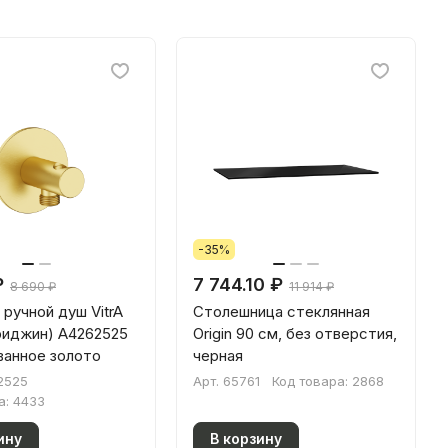
-35%
₽
7 744.10 ₽
8 690 ₽
11 914 ₽
 ручной душ VitrA
Столешница стеклянная
Ориджин) A4262525
Origin 90 см, без отверстия,
ванное золото
черная
2525
Арт.
65761
Код товара:
2868
а:
4433
ину
В корзину