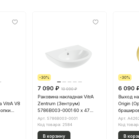
-30%
-30%
7 090 ₽
6 090 
10 090 ₽
Раковина накладная VitrA
Выход на
 VitrA V8
Zentrum (Зентрум)
Origin (
нопки
5786B003-0001 60 x 47
браширо
белая антибактериальное
Арт.
5786B003-0001
Арт.
A426
покрытие Hygiene (Хайджн)
Код товара:
2584
Код товар
В корзину
В корз