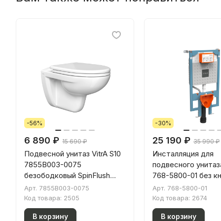
-56%
-30%
6 890 ₽
25 190 ₽
15 690 ₽
35 990 ₽
Подвесной унитаз VitrA S10
Инсталляция для
7855B003-0075
подвесного унитаза
безободковый SpinFlush
768-5800-01 без к
белый санитарный фарфор
смыва
Арт.
7855B003-0075
Арт.
768-5800-01
антибактериальное
Код товара:
2505
Код товара:
2674
покрытие Hygiene (Хайджн)
В корзину
В корзину