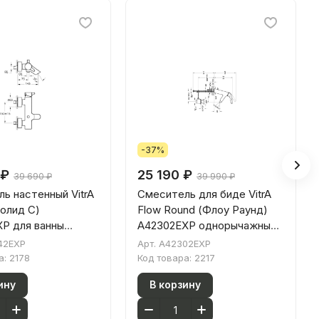
-37%
 ₽
25 190 ₽
39 690 ₽
39 990 ₽
ь настенный VitrA
Смеситель для биде VitrA
Солид С)
Flow Round (Флоу Раунд)
P для ванны
A42302EXP однорычажный
ажный хром латунь
хром латунь
42EXP
Арт.
A42302EXP
а:
2178
Код товара:
2217
ину
В корзину