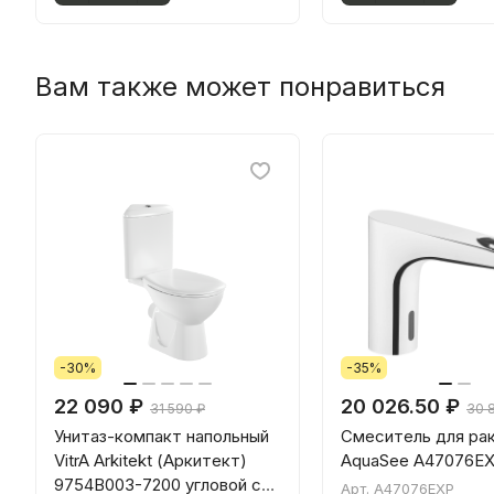
Вам также может понравиться
-30%
-35%
22 090 ₽
20 026.50 ₽
31 590 ₽
30 
Унитаз-компакт напольный
Смеситель для ра
VitrA Arkitekt (Аркитект)
AquaSee A47076E
9754B003-7200 угловой с
Арт.
A47076EXP