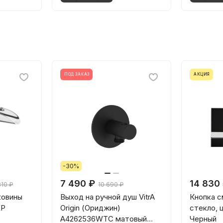
ПОД ЗАКАЗ
АКЦИЯ
-30%
7 490 ₽
14 830
810 ₽
10 690 ₽
ковины
Выход на ручной душ VitrA
Кнопка см
XP
Origin (Ориджин)
стекло, 
A4262536WTC матовый
Черный