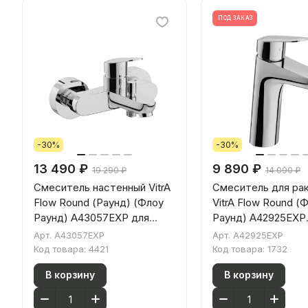
ПОД ЗАКАЗ
-30%
-30%
13 490 ₽
9 890 ₽
19 290 ₽
14 090 ₽
Смеситель настенный VitrA
Смеситель для ра
Flow Round (Раунд) (Флоу
VitrA Flow Round (
Раунд) A43057EXP для
Раунд) A42925EXP
ванны однорычажный хром
однорычажный хро
Арт.
A43057EXP
Арт.
A42925EXP
латунь
Код товара:
4421
Код товара:
1732
В корзину
В корзину