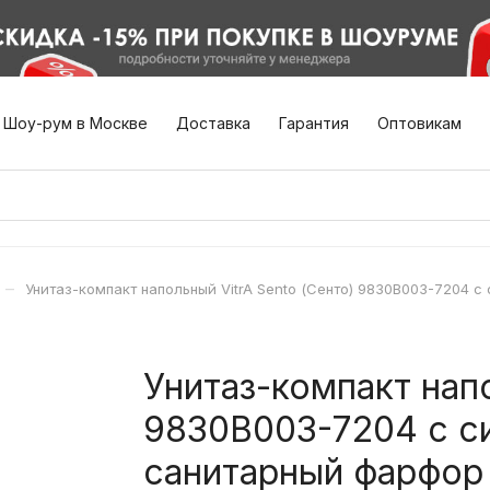
Шоу-рум в Москве
Доставка
Гарантия
Оптовикам
–
Унитаз-компакт напольный VitrA Sento (Сенто) 9830B003-7204
Унитаз-компакт напо
9830B003-7204 с с
санитарный фарфор