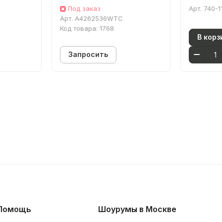
черный латунь
Под заказ
Арт.
740-1
Арт.
A4262536WTC
Код товара:
1768
В корз
Запросить
Помощь
Шоурумы в Москве