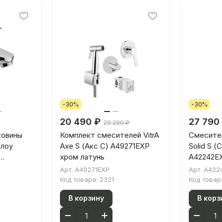
-30%
-30%
20 490 ₽
27 790
29 290 ₽
ковины
Комплект смесителей VitrA
Смесител
Флоу
Axe S (Акс С) A49271EXP
Solid S (
хром латунь
A42242EX
м латунь
однорыч
Арт.
A49271EXP
Арт.
A422
Код товара:
2321
Код товар
В корзину
В корз