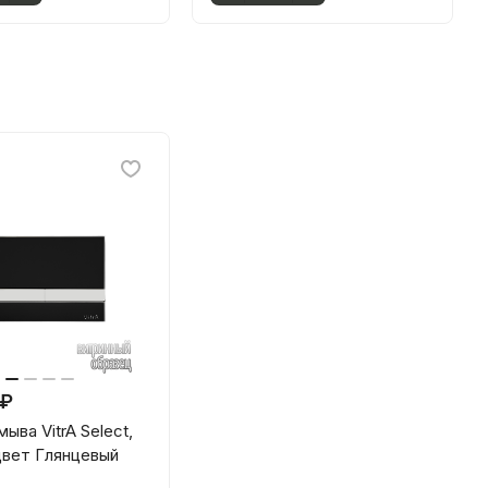
 ₽
ыва VitrA Select,
цвет Глянцевый