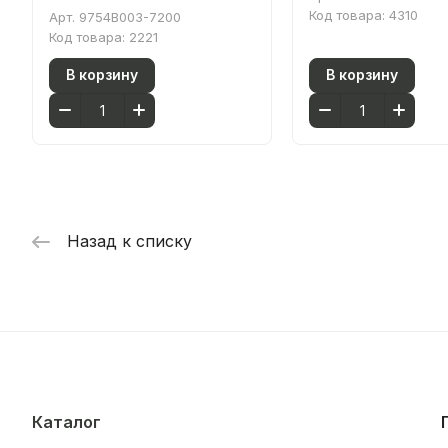
сиденьем без микролифта
Код товара:
4310
Арт.
9754B003-7200
белый санитарный фарфор
Код товара:
2221
В корзину
В корзину
Назад к списку
Каталог