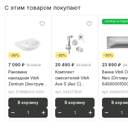
С этим товаром покупают
+КАРКАС В ПОДА
-30%
-30%
-30%
7 090 ₽
20 490 ₽
23 890 ₽
10 090 ₽
29 290 ₽
34
Раковина
Комплект
Ванна VitrA 
накладная VitrA
смесителей VitrA
Neo (Оптиму
Zentrum (Зентрум)
Axe S (Акс С)
64560001000
5786B003-0001 60
A49271EXP хром
70 см акрил
Арт.
5786B003-0001
Арт.
A49271EXP
Арт.
64560001
x 47 белая
латунь
прямоугольн
антибактериальное
белая
В корзину
В корзину
В корзи
покрытие Hygiene
(Хайджн)