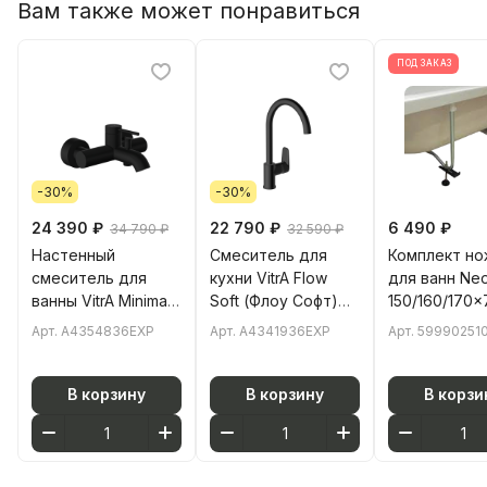
Вам также может понравиться
ПОД ЗАКАЗ
-30%
-30%
24 390 ₽
22 790 ₽
6 490 ₽
34 790 ₽
32 590 ₽
Настенный
Смеситель для
Комплект но
смеситель для
кухни VitrA Flow
для ванн Ne
ванны VitrA Minimax
Soft (Флоу Софт)
150/160/170x
Round (Минимакс
A4341936EXP с
Арт.
A4354836EXP
Арт.
A4341936EXP
Арт.
59990251
Раунд)
поворотным
A4354836EXP
изливом
однорычажный
однорычажный
В корзину
В корзину
В корзи
матовый черный
матовый черный
латунь
латунь