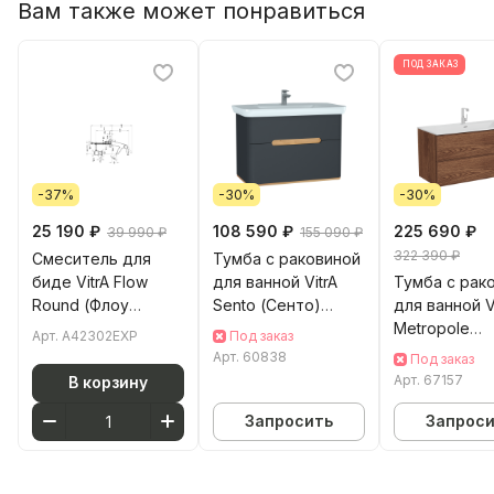
Вам также может понравиться
ПОД ЗАКАЗ
-37%
-30%
-30%
25 190 ₽
108 590 ₽
225 690 ₽
39 990 ₽
155 090 ₽
322 390 ₽
Смеситель для
Тумба с раковиной
биде VitrA Flow
для ванной VitrA
Тумба с рак
Round (Флоу
Sento (Сенто)
для ванной V
Раунд) A42302EXP
60838 100 см
Metropole
Арт.
A42302EXP
Под заказ
однорычажный
матовая антрацит
(Метрополь)
Арт.
60838
Под заказ
хром латунь
МДФ
(Метрополь
Арт.
67157
В корзину
67157 120 см
грецкий ор
Запросить
Запрос