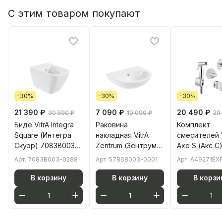
С этим товаром покупают
-30%
-30%
-30%
21 390 ₽
7 090 ₽
20 490 ₽
30 590 ₽
10 090 ₽
29
Биде VitrA Integra
Раковина
Комплект
Square (Интегра
накладная VitrA
смесителей V
Скуэр) 7083B003-
Zentrum (Зентрум)
Axe S (Акс С
0288 подвесное
5786B003-0001 60
A49271EXP 
Арт.
7083B003-0288
Арт.
5786B003-0001
Арт.
A49271EX
белое с
x 47 белая
латунь
отверстием под
антибактериальное
В корзину
В корзину
В корзи
смеситель
покрытие Hygiene
покрытие Hygiene
(Хайджн)
(Хайджн)