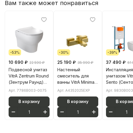
Вам также может понравиться
-53%
-30%
-39%
10 690 ₽
25 190 ₽
37 490 ₽
22 590 ₽
35 990 ₽
61
Подвесной унитаз
Настенный
Инсталляция
VitrA Zentrum Round
смеситель для
унитазом Vit
(Зентрум Раунд)
ванны VitrA Minimax
Sento (Сенто
7786B003-0075
Square (Минимакс
9830B003-72
Арт.
7786B003-0075
Арт.
A4352025EXP
Арт.
9830B003
безободковый
Сквуэр)
комплект 3 в 
SmoothFlush
A4352025EXP
сиденьем
В корзину
В корзину
В корзи
(Смусфлаш) белый
однорычажный
микролифт
санитарный
брашированное
безободков
фарфор
золото латунь
антибактериальное
покрытие Hygiene