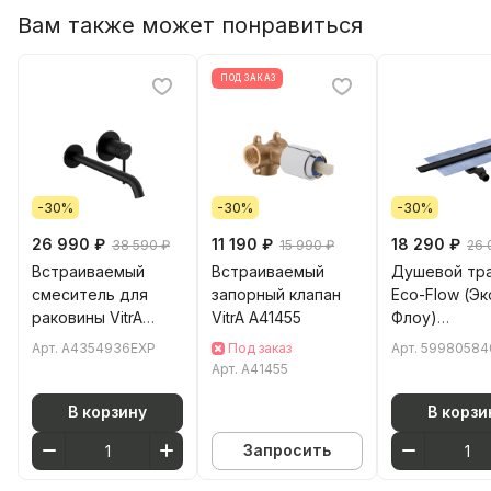
Вам также может понравиться
ПОД ЗАКАЗ
-30%
-30%
-30%
26 990 ₽
11 190 ₽
18 290 ₽
38 590 ₽
15 990 ₽
26 
Встраиваемый
Встраиваемый
Душевой трап
смеситель для
запорный клапан
Eco-Flow (Эк
раковины VitrA
VitrA A41455
Флоу)
Minimax Round
59980584000
Арт.
A4354936EXP
Под заказ
Арт.
59980584
(Минимакс Раунд)
6 см
Арт.
A41455
A4354936EXP
горизонталь
однорычажный
мокрым зат
В корзину
В корзи
матовый черный
черный
Запросить
латунь