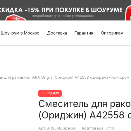
Шоу-рум в Москве
Доставка
Гарантия
Оптовикам
ь для раковины VitrA Origin (Ориджин) A42558 однорычажный хром
ЛИКВИДАЦИЯ
Смеситель для раков
(Ориджин) A42558 
Арт.
A42558_special
Код товара:
7716