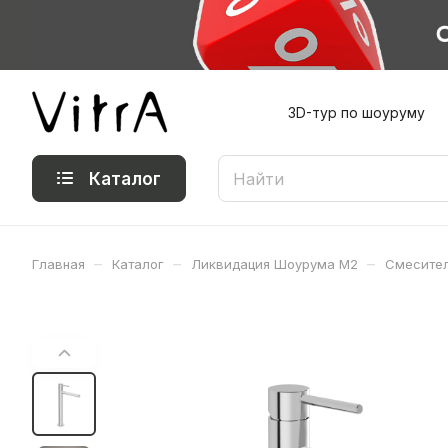
3D-тур по шоуруму
Каталог
–
–
–
Главная
Каталог
Ликвидация Шоурума М2
Смесител