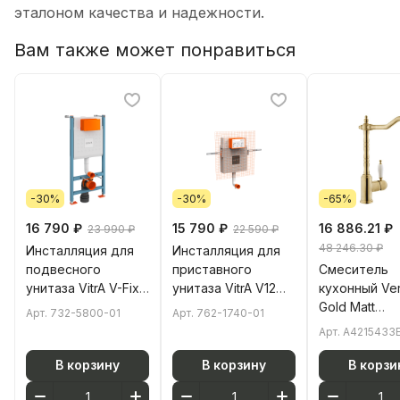
эталоном качества и надежности.
Вам также может понравиться
-30%
-30%
-65%
16 790 ₽
15 790 ₽
16 886.21 ₽
23 990 ₽
22 590 ₽
48 246.30 ₽
Инсталляция для
Инсталляция для
подвесного
приставного
Смеситель
унитаза VitrA V-Fix
унитаза VitrA V12
кухонный Ve
Core (Ви-Фикс Кор)
762-1740-01 без
Gold Matt
Арт.
732-5800-01
Арт.
762-1740-01
732-5800-01 без
кнопки смыва
A4215433EXP
Арт.
A4215433
кнопки смыва
В корзину
В корзину
В корзи