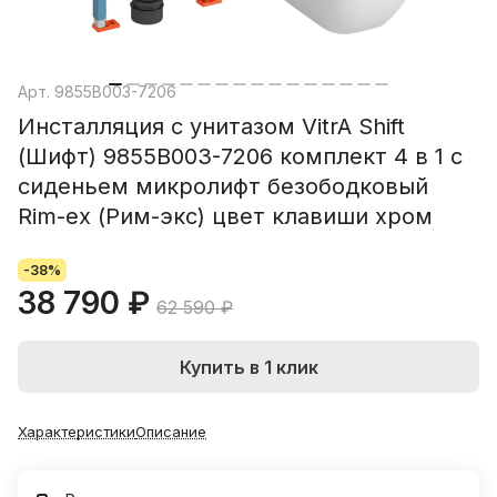
Арт.
9855B003-7206
Инсталляция с унитазом VitrA Shift
(Шифт) 9855B003-7206 комплект 4 в 1 с
сиденьем микролифт безободковый
Rim-ex (Рим-экс) цвет клавиши хром
-38%
38 790 ₽
62 590 ₽
Купить в 1 клик
Характеристики
Описание