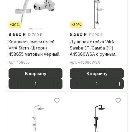
-30%
-30%
8 990 ₽
8 390 ₽
12 790 ₽
11 990 ₽
Комплект смесителей
Душевая стойка VitrA
VitrA Stern (Штерн)
Samba 3F (Самба 3Ф)
458655 матовый черный
A45680WSA с ручным
латунь
душем без смесителя с
Арт.
458655
Арт.
A45680WSA
мыльницей хром
В корзину
В корзину