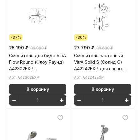
-37%
-30%
25 190 ₽
27 790 ₽
39 990 ₽
39 690 ₽
Смеситель для биде VitrA
Смеситель настенный
Flow Round (Флоу Раунд)
VitrA Solid S (Солид С)
A42302EXP
A42242EXP для ванны
однорычажный хром
однорычажный хром
Арт.
A42302EXP
Арт.
A42242EXP
латунь
латунь
В корзину
В корзину