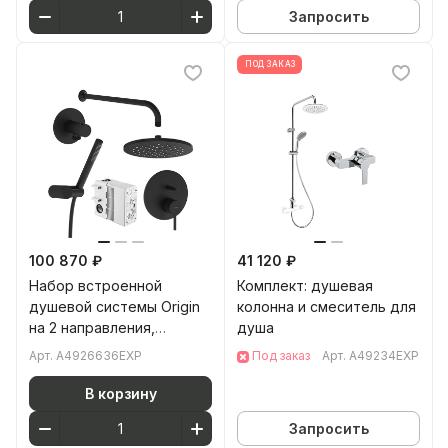
Запросить
ПОД ЗАКАЗ
100 870 ₽
41 120 ₽
Набор встроенной
Комплект: душевая
душевой системы Origin
колонна и смеситель для
на 2 направления,
душа
матовый черный
Арт.
A4926636EXP
Под заказ
Арт.
A49234EXP
В корзину
Запросить