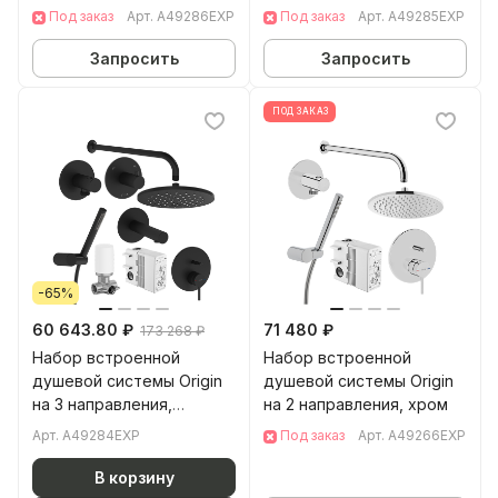
Под заказ
Арт.
A49286EXP
Под заказ
Арт.
A49285EXP
Запросить
Запросить
ПОД ЗАКАЗ
-65%
60 643.80 ₽
71 480 ₽
173 268 ₽
Набор встроенной
Набор встроенной
душевой системы Origin
душевой системы Origin
на 3 направления,
на 2 направления, хром
матовый черный
Арт.
A49284EXP
Под заказ
Арт.
A49266EXP
A49284EXP
В корзину