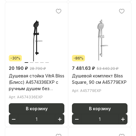
-30%
-86%
20 190 ₽
7 481.63 ₽
28 790 ₽
53 440.20 ₽
Душевая стойка VitrA Bliss
Душевой комплект Bliss
(Блисс) A4574336EXP с
Square, 90 см A45779EXP
ручным душем без
Арт.
A45779EXP
смесителя с мыльницей
Арт.
A4574336EXP
матовая черная
В корзину
В корзину