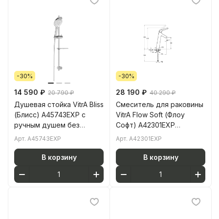
-30%
-30%
14 590 ₽
28 190 ₽
20 790 ₽
40 290 ₽
Душевая стойка VitrA Bliss
Смеситель для раковины
(Блисс) A45743EXP с
VitrA Flow Soft (Флоу
ручным душем без
Софт) A42301EXP
смесителя с мыльницей
однорычажный хром
Арт.
A45743EXP
Арт.
A42301EXP
хром
латунь
В корзину
В корзину