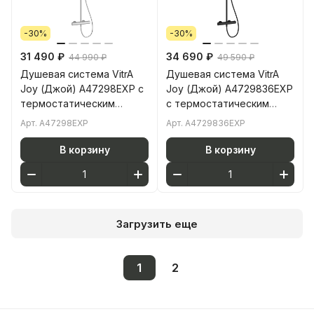
-30%
-30%
31 490 ₽
34 690 ₽
44 990 ₽
49 590 ₽
Душевая система VitrA
Душевая система VitrA
Joy (Джой) A47298EXP с
Joy (Джой) A4729836EXP
термостатическим
с термостатическим
смесителем и ручным
смесителем и ручным
Арт.
A47298EXP
Арт.
A4729836EXP
душем хром
душем матовая черная
В корзину
В корзину
Загрузить еще
1
2